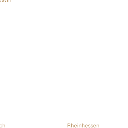
osvín
ch
Rheinhessen