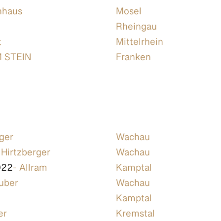
nhaus
Mosel
Rheingau
t
Mittelrhein
M STEIN
Franken
rger
Wachau
 Hirtzberger
Wachau
022
- Allram
Kamptal
ruber
Wachau
Kamptal
er
Kremstal