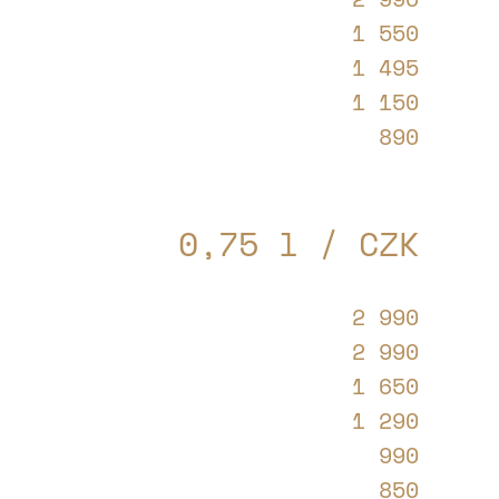
1 550
1 495
1 150
890
0,75 l / CZK
2 990
2 990
1 650
1 290
990
850