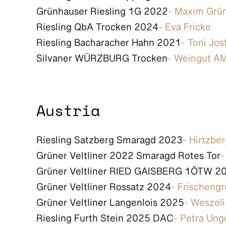
Grünhauser Riesling 1G 2022
- Maxim Grü
Riesling QbA Trocken 2024
- Eva Fricke
Riesling Bacharacher Hahn 2021
- Toni Jos
Silvaner WÜRZBURG Trocken
- Weingut A
Austria
Riesling Satzberg Smaragd 2023
- Hirtzbe
Grüner Veltliner 2022 Smaragd Rotes Tor
-
Grüner Veltliner RIED GAISBERG 1ÖTW 2
Grüner Veltliner Rossatz 2024
- Frischeng
Grüner Veltliner Langenlois 2025
- Weszeli
Riesling Furth Stein 2025 DAC
- Petra Ung