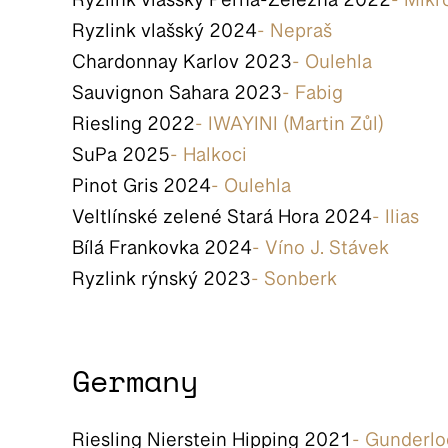
Ryzlink vlašský Perná-Železná 2022
- Mikr
Ryzlink vlašský 2024
- Nepraš
Chardonnay Karlov 2023
- Oulehla
Sauvignon Sahara 2023
- Fabig
Riesling 2022
- IWAYINI (Martin Zůl)
SuPa 2025
- Halkoci
Pinot Gris 2024
- Oulehla
Veltlínské zelené Stará Hora 2024
- Ilias
Bílá Frankovka 2024
- Víno J. Stávek
Ryzlink rýnský 2023
- Sonberk
Germany
Riesling Nierstein Hipping 2021
- Gunderlo