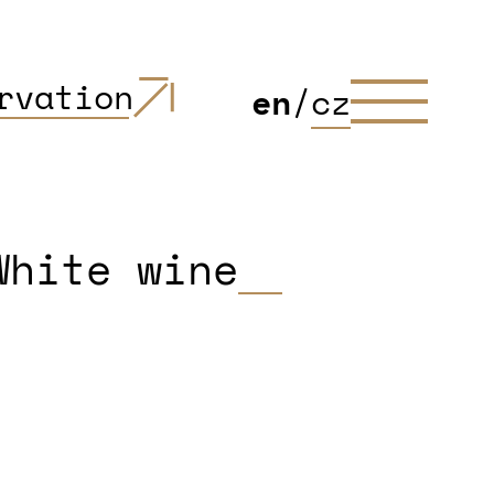
rvation
en
/
cz
White wine