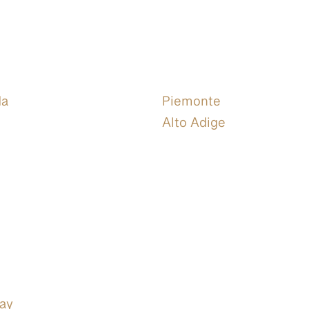
da
Piemonte
Alto Adige
ray