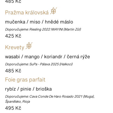
485 Kč
Pražma královská
mučenka / miso / hnědé máslo
Doporučujeme: Riesling 2022 IWAYINI (Martin Zůl)
425 Kč
Krevety
wasabi / mango / koriandr / černá rýže
Doporučujeme: SuPa - Pálava 2025 (Halkoci)
485 Kč
Foie gras parfait
rybíz / pinie / brioška
Doporučujeme: Cava Conde De Haro Rosado 2021 (Muga),
Španělsko, Rioja
495 Kč