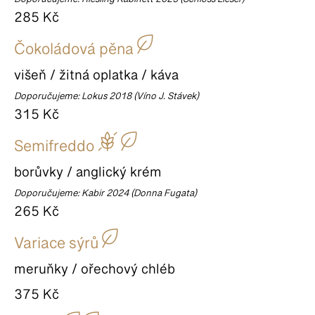
Doporučujeme: Riesling Kabinett 2023 (Schloss Lieser)
285 Kč
Čokoládová pěna
višeň / žitná oplatka / káva
Doporučujeme: Lokus 2018 (Víno J. Stávek)
315 Kč
Semifreddo
borůvky / anglický krém
Doporučujeme: Kabir 2024 (Donna Fugata)
265 Kč
Variace sýrů
meruňky / ořechový chléb
375 Kč