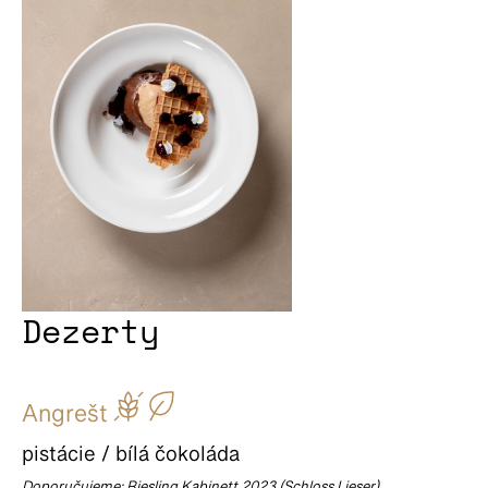
Dezerty
Angrešt
pistácie / bílá čokoláda