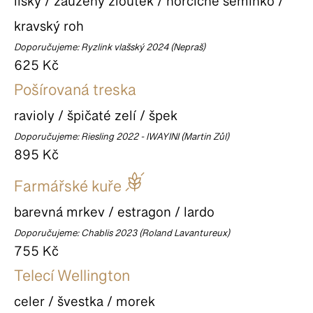
lišky / zauzený žloutek / hořčičné semínko /
kravský roh
Doporučujeme: Ryzlink vlašský 2024 (Nepraš)
625 Kč
Pošírovaná treska
ravioly / špičaté zelí / špek
Doporučujeme: Riesling 2022 - IWAYINI (Martin Zůl)
895 Kč
Farmářské kuře
barevná mrkev / estragon / lardo
Doporučujeme: Chablis 2023 (Roland Lavantureux)
755 Kč
Telecí Wellington
celer / švestka / morek